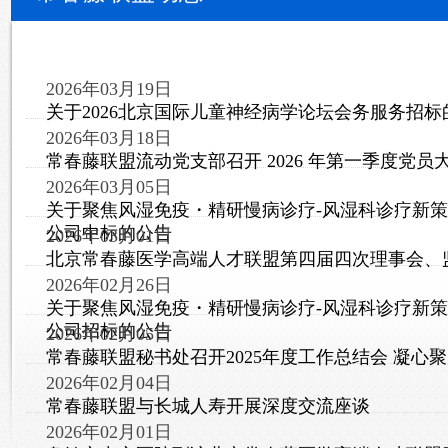
2026年03月19日
关于2026北京国际儿童神经病学论坛会务服务招标
2026年03月18日
常春藤联盟流动党支部召开 2026 年第一季度党员
2026年03月05日
关于聚焦风湿免疫・精研慢病诊疗-风湿科诊疗新
公司中标的公告
2026年03月01日
北京常春藤医学高端人才联盟第四届四次理事会、
2026年02月26日
关于聚焦风湿免疫・精研慢病诊疗-风湿科诊疗新
公司招标的公告
2026年02月05日
常春藤联盟秘书处召开2025年度工作总结会 凝心聚
2026年02月04日
常春藤联盟与长城人寿开展深度交流座谈
2026年02月01日