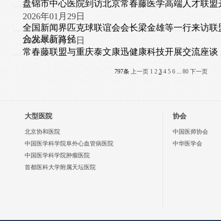
盘锦市中心医院到访北京常春藤医学高端人才联盟
2026年01月29日
全国新闻界匹克球联谊会会长梁金雄等一行来访联盟
合发展新路径
2026年01月26日
常春藤联盟与重庆泰文康迅健康科技开展交流座谈
797条
上一页
1
2
3
4
5
6
...
80
下一页
大型医院
协会
北京协和医院
中国医师协会
中国医学科学院阜外心血管病医院
中华医学会
中国医学科学院肿瘤医院
首都医科大学附属天坛医院