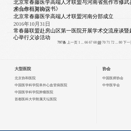
北京常春藤医学高端人才联盟与河南省焦作市修武
术合作框架协议书》
2016年11月06日
北京常春藤医学高端人才联盟河南分部成立
2016年10月31日
常春藤联盟赴房山区第一医院开展学术交流座谈暨
心举行义诊活动
797条
上一页
1
...
66
67
68
69
70
71
72
...
80
下一
大型医院
协会
北京协和医院
中国医师协会
中国医学科学院阜外心血管病医院
中华医学会
中国医学科学院肿瘤医院
首都医科大学附属天坛医院