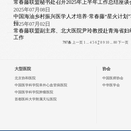
常春藤联盟秘书处召开2025年上半年工作总结座谈
2025年07月08日
中国海油乡村振兴医学人才培养·常春藤“星火计划
行
2025年07月02日
常春藤联盟副主席、北大医院尹玲教授赴青海省妇
工作
797条
上一页
1
...
4
5
6
7
8
9
10
...
80
下一页
大型医院
协会
北京协和医院
中国医师协会
中国医学科学院阜外心血管病医院
中华医学会
中国医学科学院肿瘤医院
首都医科大学附属天坛医院