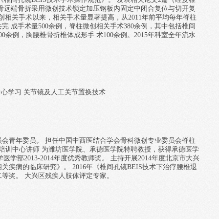
胫骨远端骨折采用微创技术锁定加压钢板内固定中闭合复位与切开复
微创相关手术以来，相关手术量显著提高，从2011年前平均每年脊柱
共完 成手术量500余例，脊柱微创相关手术380余例，其中包括椎间
0余例，胸腰椎骨折椎体成形手 术100余例。2015年科室全年流水
关节中心学习 关节镜及人工关节置换技术
员会青年委员。 担任中国中西医结合学会骨科微创专业委员会脊柱
技术培训中心讲师 为潍坊医学院、承德医学院特聘教授，获得承德医学
大学医学部2013-2014年度优秀教师奖。 主持开展2014年度北京市大兴
疾病的临床研究》。 2016年《椎间孔镜BEIS技术下治疗腰椎退
等奖。 大兴区残疾人肢体评定专家。