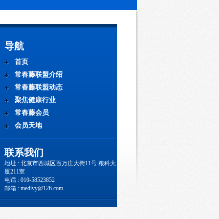
导航
首页
常春藤联盟介绍
常春藤联盟动态
聚焦健康行业
常春藤会员
会员天地
联系我们
地址 : 北京市西城区百万庄大街11号 粮科大
厦211室
电话 : 010-58523852
邮箱 : medivy@126.com