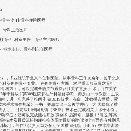
骨科
外科/骨科 外科/骨科住院医师
骨科 骨科主治医师
和医院脊柱骨科 科室主任、骨科主治医师
骨科 科室主任、骨科副主任医师
学院），毕业就职于北京市仁和医院。从事骨科工作10余年。曾于北京
外科及创伤骨科专业。 在创伤骨科方面，对严重四肢及骨盆骨折，
节骨科方面，可以完成全髋关节置换及膝关节置换手 术，并在关节
12年于解放军第309医院脊柱外科进修学习，师从白一冰教授，主攻
纳，进一步完善了椎间 孔镜BEIS技术。在白一冰教授去世后，帮
S技术手术操作规范》一书，并总结出一套教学理论，大 大降低了椎
致认可。 目前应用椎间孔镜（BEIS）技术已完成相关手术千余例，
狭窄症；还可以完成腰椎开放/微创术 后翻修、腰椎Ⅰ°滑脱,等高
消融技术及骨质疏松胸腰椎椎体压缩骨折的微创治疗方面宜有独到见
术培训基地，并作为负责人举办多期全国椎间孔镜（BEIS）技术培训暨
椎间孔镜BEIS技术手术操作规范》。 发表相关论文2篇（经皮椎